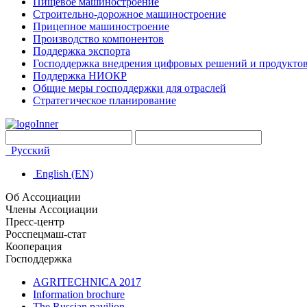
Пищевое машиностроение
Строительно-дорожное машиностроение
Прицепное машиностроение
Производство компонентов
Поддержка экспорта
Господдержка внедрения цифровых решений и продукто
Поддержка НИОКР
Общие меры господдержки для отраслей
Стратегическое планирование
Русский
English (EN)
Об Ассоциации
Члены Ассоциации
Пресс-центр
Росспецмаш-стат
Кооперация
Господдержка
AGRITECHNICA 2017
Information brochure
The Russian pavilion