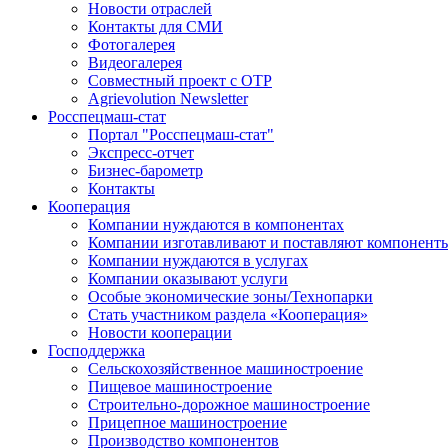
Новости отраслей
Контакты для СМИ
Фотогалерея
Видеогалерея
Совместный проект с ОТР
Agrievolution Newsletter
Росспецмаш-стат
Портал "Росспецмаш-стат"
Экспресс-отчет
Бизнес-барометр
Контакты
Кооперация
Компании нуждаются в компонентах
Компании изготавливают и поставляют компонент
Компании нуждаются в услугах
Компании оказывают услуги
Особые экономические зоны/Технопарки
Стать участником раздела «Кооперация»
Новости кооперации
Господдержка
Сельскохозяйственное машиностроение
Пищевое машиностроение
Строительно-дорожное машиностроение
Прицепное машиностроение
Производство компонентов