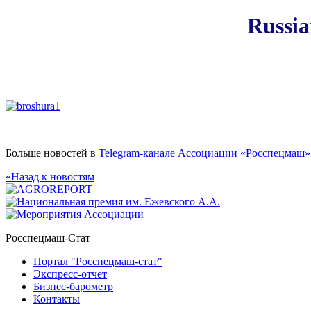
Russi
Больше новостей в
Telegram-канале Ассоциации «Росспецмаш»
«Назад к новостям
Росспецмаш-Стат
Портал "Росспецмаш-стат"
Экспресс-отчет
Бизнес-барометр
Контакты