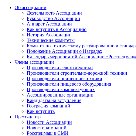
Об ассоциации
Деятельность Ассоциации
Руководство Ассоциации
Аппарат Ассоциации
Как вступить в Ассоциацию
История Ассоциации
Технические комитеты
Комитет по техническому регулированию и станда
Положение Ассоциации о Наградах
Календарь мероприятий Ассоциации «Росспецмаш
Члены ассоциации
Производители сельхозтехники
Производители строительно-дорожной техники
Производители прицепной техники
Производители пищевого оборудования
Производители комплектующих
Ассоциированные организации
Кандидаты на вступление
География компаний
Как вступить
Пресс-центр
Новости Ассоциации
Новости компаний
Росспецмаш в СМИ