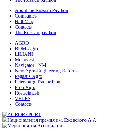
About the Russian Pavilion
Companies
Hall Map
Сontacts
The Russian pavilion
AGRO
BDM-Agro
LILIANI
Melinvest
Navigator - NM
New Agro-Engineering Reform
Pegasus-Agro
Petersburg Tractor Plant
PromAgro
Rostselmash
VELES
Сontacts