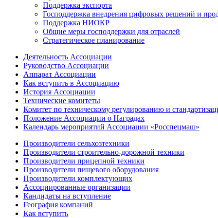
Поддержка экспорта
Господдержка внедрения цифровых решений и про
Поддержка НИОКР
Общие меры господдержки для отраслей
Стратегическое планирование
Деятельность Ассоциации
Руководство Ассоциации
Аппарат Ассоциации
Как вступить в Ассоциацию
История Ассоциации
Технические комитеты
Комитет по техническому регулированию и стандартизац
Положение Ассоциации о Наградах
Календарь мероприятий Ассоциации «Росспецмаш»
Производители сельхозтехники
Производители строительно-дорожной техники
Производители прицепной техники
Производители пищевого оборудования
Производители комплектующих
Ассоциированные организации
Кандидаты на вступление
География компаний
Как вступить