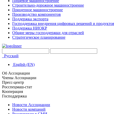
Пищевое машиностроение
Строительно-дорожное машиностроение
Прицепное машиностроение
Производство компонентов
Поддержка экспорта
Господдержка внедрения цифровых решений и продукто
Поддержка НИОКР
Общие меры господдержки для отраслей
Стратегическое планирование
Русский
English (EN)
Об Ассоциации
Члены Ассоциации
Пресс-центр
Росспецмаш-стат
Кооперация
Господдержка
Новости Ассоциации
Новости компаний
Росспецмаш в СМИ