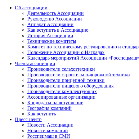
Об ассоциации
Деятельность Ассоциации
Руководство Ассоциации
Аппарат Ассоциации
Как вступить в Ассоциацию
История Ассоциации
Технические комитеты
Комитет по техническому регулированию и станда
Положение Ассоциации о Наградах
Календарь мероприятий Ассоциации «Росспецмаш
Члены ассоциации
Производители сельхозтехники
Производители строительно-дорожной техники
Производители прицепной техники
Производители пищевого оборудования
Производители комплектующих
Ассоциированные организации
Кандидаты на вступление
География компаний
Как вступить
Пресс-центр
Новости Ассоциации
Новости компаний
Росспецмаш в СМИ