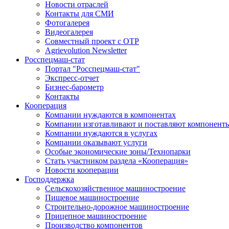
Новости отраслей
Контакты для СМИ
Фотогалерея
Видеогалерея
Совместный проект с ОТР
Agrievolution Newsletter
Росспецмаш-стат
Портал "Росспецмаш-стат"
Экспресс-отчет
Бизнес-барометр
Контакты
Кооперация
Компании нуждаются в компонентах
Компании изготавливают и поставляют компонент
Компании нуждаются в услугах
Компании оказывают услуги
Особые экономические зоны/Технопарки
Стать участником раздела «Кооперация»
Новости кооперации
Господдержка
Сельскохозяйственное машиностроение
Пищевое машиностроение
Строительно-дорожное машиностроение
Прицепное машиностроение
Производство компонентов