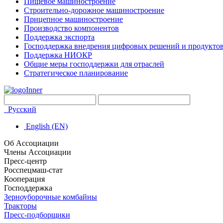
Пищевое машиностроение
Строительно-дорожное машиностроение
Прицепное машиностроение
Производство компонентов
Поддержка экспорта
Господдержка внедрения цифровых решений и продукто
Поддержка НИОКР
Общие меры господдержки для отраслей
Стратегическое планирование
Русский
English (EN)
Об Ассоциации
Члены Ассоциации
Пресс-центр
Росспецмаш-стат
Кооперация
Господдержка
Зерноуборочные комбайны
Тракторы
Пресс-подборщики