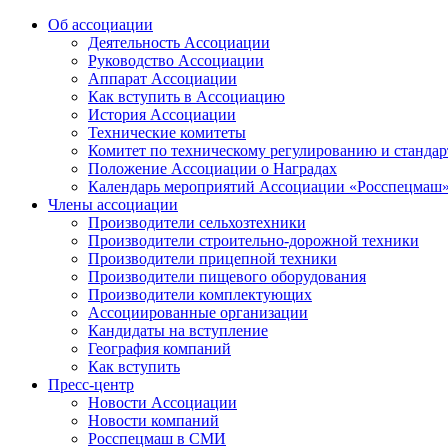
Об ассоциации
Деятельность Ассоциации
Руководство Ассоциации
Аппарат Ассоциации
Как вступить в Ассоциацию
История Ассоциации
Технические комитеты
Комитет по техническому регулированию и станда
Положение Ассоциации о Наградах
Календарь мероприятий Ассоциации «Росспецмаш
Члены ассоциации
Производители сельхозтехники
Производители строительно-дорожной техники
Производители прицепной техники
Производители пищевого оборудования
Производители комплектующих
Ассоциированные организации
Кандидаты на вступление
География компаний
Как вступить
Пресс-центр
Новости Ассоциации
Новости компаний
Росспецмаш в СМИ