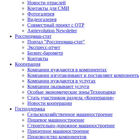
Новости отраслей
Контакты для СМИ
Фотогалерея
Видеогалерея
Совместный проект с ОТР
Agrievolution Newsletter
Росспецмаш-стат
Портал "Росспецмаш-стат"
Экспресс-отчет
Бизнес-барометр
Контакты
Кооперация
Компании нуждаются в компонентах
Компании изготавливают и поставляют компонент
Компании нуждаются в услугах
Компании оказывают услуги
Особые экономические зоны/Технопарки
Стать участником раздела «Кооперация»
Новости кооперации
Господдержка
Сельскохозяйственное машиностроение
Пищевое машиностроение
Строительно-дорожное машиностроение
Прицепное машиностроение
Производство компонентов