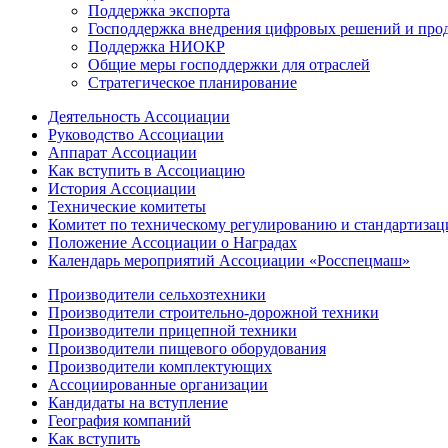
Поддержка экспорта
Господдержка внедрения цифровых решений и про
Поддержка НИОКР
Общие меры господдержки для отраслей
Стратегическое планирование
Деятельность Ассоциации
Руководство Ассоциации
Аппарат Ассоциации
Как вступить в Ассоциацию
История Ассоциации
Технические комитеты
Комитет по техническому регулированию и стандартизац
Положение Ассоциации о Наградах
Календарь мероприятий Ассоциации «Росспецмаш»
Производители сельхозтехники
Производители строительно-дорожной техники
Производители прицепной техники
Производители пищевого оборудования
Производители комплектующих
Ассоциированные организации
Кандидаты на вступление
География компаний
Как вступить