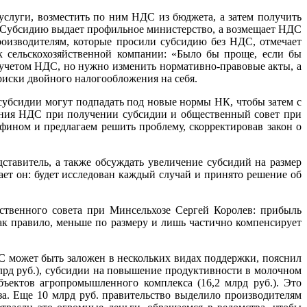
слуги, возместить по ним НДС из бюджета, а затем получить
а. Субсидию выдает профильное министерство, а возмещает НДС
роизводителям, которые просили субсидию без НДС, отмечает
к сельскохозяйственной компании: «Было бы проще, если бы
с учетом НДС, но нужно изменить нормативно-правовые акты, а
риски двойного налогообложения на себя.
е субсидии могут подпадать под новые нормы НК, чтобы затем с
ения НДС при получении субсидии и общественный совет при
ином и предлагаем решить проблему, скорректировав закон о
ставитель, а также обсуждать увеличение субсидий на размер
ает он: будет исследован каждый случай и принято решение об
ественного совета при Минсельхозе Сергей Королев: прибыль
ак правило, меньше по размеру и лишь частично компенсирует
НДС может быть заложен в нескольких видах поддержки, пояснил
 млрд руб.), субсидии на повышение продуктивности в молочном
бъектов агропромышленного комплекса (16,2 млрд руб.). Это
за. Еще 10 млрд руб. правительство выделило производителям