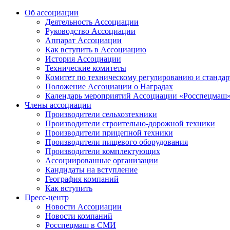
Об ассоциации
Деятельность Ассоциации
Руководство Ассоциации
Аппарат Ассоциации
Как вступить в Ассоциацию
История Ассоциации
Технические комитеты
Комитет по техническому регулированию и станда
Положение Ассоциации о Наградах
Календарь мероприятий Ассоциации «Росспецмаш
Члены ассоциации
Производители сельхозтехники
Производители строительно-дорожной техники
Производители прицепной техники
Производители пищевого оборудования
Производители комплектующих
Ассоциированные организации
Кандидаты на вступление
География компаний
Как вступить
Пресс-центр
Новости Ассоциации
Новости компаний
Росспецмаш в СМИ