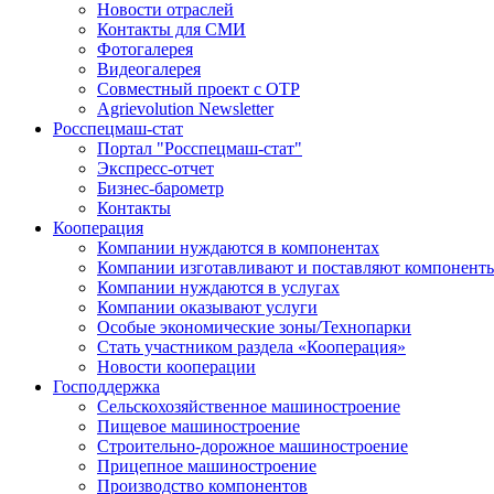
Новости отраслей
Контакты для СМИ
Фотогалерея
Видеогалерея
Совместный проект с ОТР
Agrievolution Newsletter
Росспецмаш-стат
Портал "Росспецмаш-стат"
Экспресс-отчет
Бизнес-барометр
Контакты
Кооперация
Компании нуждаются в компонентах
Компании изготавливают и поставляют компонент
Компании нуждаются в услугах
Компании оказывают услуги
Особые экономические зоны/Технопарки
Стать участником раздела «Кооперация»
Новости кооперации
Господдержка
Сельскохозяйственное машиностроение
Пищевое машиностроение
Строительно-дорожное машиностроение
Прицепное машиностроение
Производство компонентов