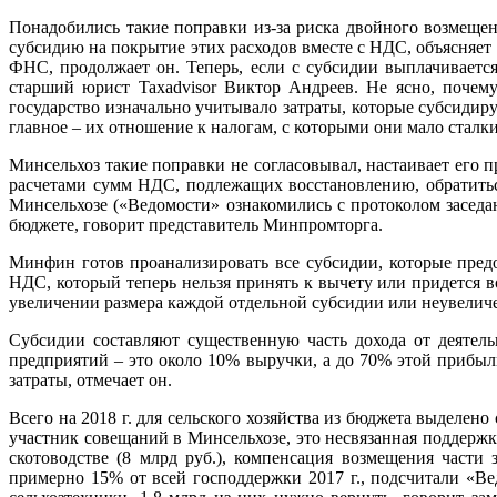
Понадобились такие поправки из-за риска двойного возмеще
субсидию на покрытие этих расходов вместе с НДС, объясняет
ФНС, продолжает он. Теперь, если с субсидии выплачиваетс
старший юрист Taxadvisor Виктор Андреев. Не ясно, почем
государство изначально учитывало затраты, которые субсидир
главное – их отношение к налогам, с которыми они мало сталк
Минсельхоз такие поправки не согласовывал, настаивает его п
расчетами сумм НДС, подлежащих восстановлению, обратить
Минсельхозе («Ведомости» ознакомились с протоколом засед
бюджете, говорит представитель Минпромторга.
Минфин готов проанализировать все субсидии, которые предо
НДС, который теперь нельзя принять к вычету или придется в
увеличении размера каждой отдельной субсидии или неувелич
Субсидии составляют существенную часть дохода от деятель
предприятий – это около 10% выручки, а до 70% этой прибыл
затраты, отмечает он.
Всего на 2018 г. для сельского хозяйства из бюджета выделен
участник совещаний в Минсельхозе, это несвязанная поддержка
скотоводстве (8 млрд руб.), компенсация возмещения части
примерно 15% от всей господдержки 2017 г., подсчитали «Ве