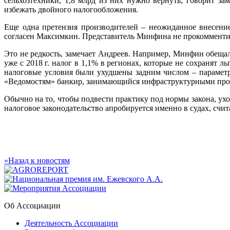
сельхозтехники, 1,8 млрд из них нужно вернуть, говорит з
избежать двойного налогообложения.
Еще одна претензия производителей – неожиданное внесение
согласен Максимкин. Представитель Минфина не прокомменти
Это не редкость, замечает Андреев. Например, Минфин обещал
уже с 2018 г. налог в 1,1% в регионах, которые не сохранят
налоговые условия были ухудшены задним числом – параметры
«Ведомостям» банкир, занимающийся инфраструктурными про
Обычно на то, чтобы подвести практику под нормы закона, ухо
налоговое законодательство апробируется именно в судах, счит
«Назад к новостям
Об Ассоциации
Деятельность Ассоциации