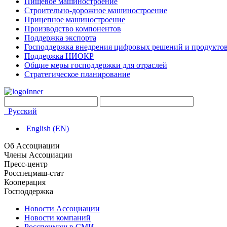
Пищевое машиностроение
Строительно-дорожное машиностроение
Прицепное машиностроение
Производство компонентов
Поддержка экспорта
Господдержка внедрения цифровых решений и продукто
Поддержка НИОКР
Общие меры господдержки для отраслей
Стратегическое планирование
Русский
English (EN)
Об Ассоциации
Члены Ассоциации
Пресс-центр
Росспецмаш-стат
Кооперация
Господдержка
Новости Ассоциации
Новости компаний
Росспецмаш в СМИ