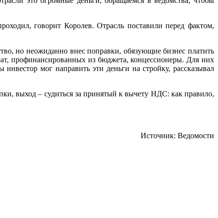
трасли это огромные деньги, обращаемся в ведомства, чтобы
роходил, говорит Королев. Отрасль поставили перед фактом,
ство, но неожиданно внес поправки, обязующие бизнес платить
трат, профинансированных из бюджета, концессионеры. Для них
 инвестор мог направить эти деньги на стройку, рассказывал
пки, выход – судиться за принятый к вычету НДС: как правило,
Источник: Ведомости