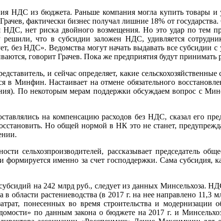
ния НДС из бюджета. Раньше компания могла купить товары и у
 Грачев, фактически бизнес получал лишние 18% от государств
я НДС, нет риска двойного возмещения. Но это удар по тем п
у решили, что в субсидии заложен НДС, удивляется сотрудни
ует, без НДС». Ведомства могут начать выдавать все субсидии 
иваются, говорит Грачев. Пока же предприятия будут принимать 
редставитель, и сейчас определяет, какие сельскохозяйственны
ся в Минфин. Настаивает на отмене обязательного восстановл
ания). По некоторым мерам поддержки обсуждаем вопрос с Минф
ставлялись на компенсацию расходов без НДС, сказал его пред
осстановить. Но общей нормой в НК это не станет, предупрежд
ении.
ности сельхозпроизводителей, рассказывает председатель общ
и формируется именно за счет господдержки. Сама субсидия, к
о субсидий на 242 млрд руб., следует из данных Минсельхоза. 
 в области растениеводства (в 2017 г. на нее направлено 11,3
 затрат, понесенных во время строительства и модернизации о
домости» по данным закона о бюджете на 2017 г. и Минсельхо