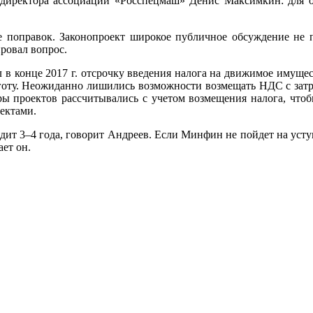
амдиректора ассоциации «Росспецмаш» Денис Максимкин: для о
 поправок. Законопроект широкое публичное обсуждение не п
ровал вопрос.
 в конце 2017 г. отсрочку введения налога на движимое имуще
 льготу. Неожиданно лишились возможности возмещать НДС с за
 проектов рассчитывались с учетом возмещения налога, чтобы
ектами.
дит 3–4 года, говорит Андреев. Если Минфин не пойдет на усту
ает он.