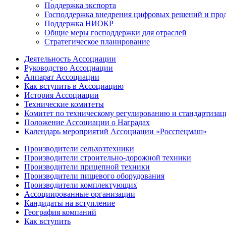
Поддержка экспорта
Господдержка внедрения цифровых решений и про
Поддержка НИОКР
Общие меры господдержки для отраслей
Стратегическое планирование
Деятельность Ассоциации
Руководство Ассоциации
Аппарат Ассоциации
Как вступить в Ассоциацию
История Ассоциации
Технические комитеты
Комитет по техническому регулированию и стандартизац
Положение Ассоциации о Наградах
Календарь мероприятий Ассоциации «Росспецмаш»
Производители сельхозтехники
Производители строительно-дорожной техники
Производители прицепной техники
Производители пищевого оборудования
Производители комплектующих
Ассоциированные организации
Кандидаты на вступление
География компаний
Как вступить