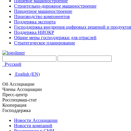
Пищевое машиностроение
Строительно-дорожное машиностроение
Прицепное машиностроение
Производство компонентов
Поддержка экспорта
Господдержка внедрения цифровых решений и продукто
Поддержка НИОКР
Общие меры господдержки для отраслей
Стратегическое планирование
Русский
English (EN)
Об Ассоциации
Члены Ассоциации
Пресс-центр
Росспецмаш-стат
Кооперация
Господдержка
Новости Ассоциации
Новости компаний
Росспецмаш в СМИ