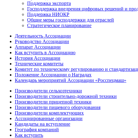
Поддержка экспорта
Господдержка внедрения цифровых решений и про
Поддержка НИОКР
Общие меры господдержки для отраслей
Стратегическое планирование
Деятельность Ассоциации
Руководство Ассоциации
Аппарат Ассоциации
Как вступить в Ассоциацию
История Ассоциации
Технические комитеты
Комитет по техническому регулированию и стандартизац
Положение Ассоциации о Наградах
Календарь мероприятий Ассоциации «Росспецмаш»
Производители сельхозтехники
Производители строительно-дорожной техники
Производители прицепной техники
Производители пищевого оборудования
Производители комплектующих
Ассоциированные организации
Кандидаты на вступление
География компаний
Как вступить