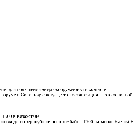
анты для повышения энерговооруженности хозяйств
оруме в Сочи подчеркнула, что «механизация — это основной сей
 Т500 в Казахстане
изводство зерноуборочного комбайна Т500 на заводе Kazrost En