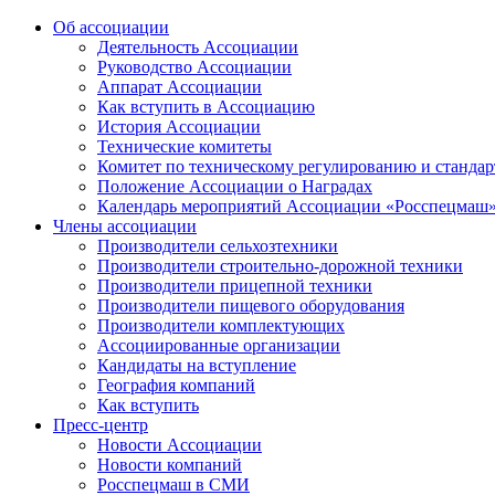
Об ассоциации
Деятельность Ассоциации
Руководство Ассоциации
Аппарат Ассоциации
Как вступить в Ассоциацию
История Ассоциации
Технические комитеты
Комитет по техническому регулированию и станда
Положение Ассоциации о Наградах
Календарь мероприятий Ассоциации «Росспецмаш
Члены ассоциации
Производители сельхозтехники
Производители строительно-дорожной техники
Производители прицепной техники
Производители пищевого оборудования
Производители комплектующих
Ассоциированные организации
Кандидаты на вступление
География компаний
Как вступить
Пресс-центр
Новости Ассоциации
Новости компаний
Росспецмаш в СМИ