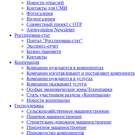
Новости отраслей
Контакты для СМИ
Фотогалерея
Видеогалерея
Совместный проект с ОТР
Agrievolution Newsletter
Росспецмаш-стат
Портал "Росспецмаш-стат"
Экспресс-отчет
Бизнес-барометр
Контакты
Кооперация
Компании нуждаются в компонентах
Компании изготавливают и поставляют компонент
Компании нуждаются в услугах
Компании оказывают услуги
Особые экономические зоны/Технопарки
Стать участником раздела «Кооперация»
Новости кооперации
Господдержка
Сельскохозяйственное машиностроение
Пищевое машиностроение
Строительно-дорожное машиностроение
Прицепное машиностроение
Производство компонентов