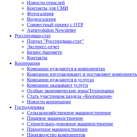
Новости отраслей
Контакты для СМИ
Фотогалерея
Видеогалерея
Совместный проект с ОТР
Agrievolution Newsletter
Росспецмаш-стат
Портал "Росспецмаш-стат"
Экспресс-отчет
Бизнес-барометр
Контакты
Кооперация
Компании нуждаются в компонентах
Компании изготавливают и поставляют компонент
Компании нуждаются в услугах
Компании оказывают услуги
Особые экономические зоны/Технопарки
Стать участником раздела «Кооперация»
Новости кооперации
Господдержка
Сельскохозяйственное машиностроение
Пищевое машиностроение
Строительно-дорожное машиностроение
Прицепное машиностроение
Производство компонентов