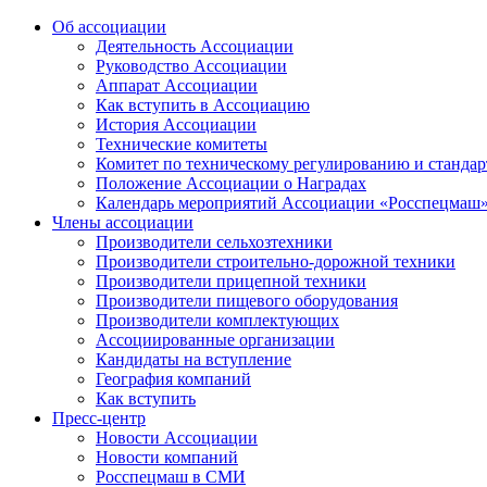
Об ассоциации
Деятельность Ассоциации
Руководство Ассоциации
Аппарат Ассоциации
Как вступить в Ассоциацию
История Ассоциации
Технические комитеты
Комитет по техническому регулированию и станда
Положение Ассоциации о Наградах
Календарь мероприятий Ассоциации «Росспецмаш
Члены ассоциации
Производители сельхозтехники
Производители строительно-дорожной техники
Производители прицепной техники
Производители пищевого оборудования
Производители комплектующих
Ассоциированные организации
Кандидаты на вступление
География компаний
Как вступить
Пресс-центр
Новости Ассоциации
Новости компаний
Росспецмаш в СМИ