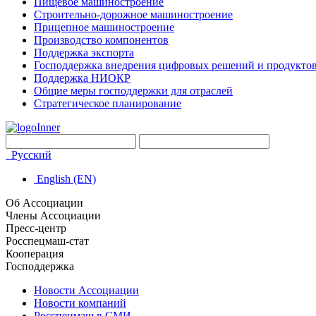
Пищевое машиностроение
Строительно-дорожное машиностроение
Прицепное машиностроение
Производство компонентов
Поддержка экспорта
Господдержка внедрения цифровых решений и продукто
Поддержка НИОКР
Общие меры господдержки для отраслей
Стратегическое планирование
Русский
English (EN)
Об Ассоциации
Члены Ассоциации
Пресс-центр
Росспецмаш-стат
Кооперация
Господдержка
Новости Ассоциации
Новости компаний
Росспецмаш в СМИ