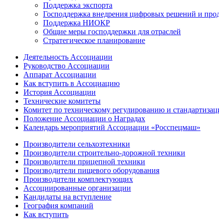
Поддержка экспорта
Господдержка внедрения цифровых решений и про
Поддержка НИОКР
Общие меры господдержки для отраслей
Стратегическое планирование
Деятельность Ассоциации
Руководство Ассоциации
Аппарат Ассоциации
Как вступить в Ассоциацию
История Ассоциации
Технические комитеты
Комитет по техническому регулированию и стандартизац
Положение Ассоциации о Наградах
Календарь мероприятий Ассоциации «Росспецмаш»
Производители сельхозтехники
Производители строительно-дорожной техники
Производители прицепной техники
Производители пищевого оборудования
Производители комплектующих
Ассоциированные организации
Кандидаты на вступление
География компаний
Как вступить