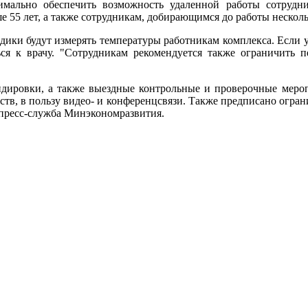
имально обеспечить возможность удаленной работы сотруд
 55 лет, а также сотрудникам, добирающимся до работы нескол
ики будут измерять температуры работникам комплекса. Если у
ься к врачу. "Сотрудникам рекомендуется также ограничить п
ндировки, а также выездные контрольные и проверочные меро
тв, в пользу видео- и конференцсвязи. Также предписано огран
а пресс-служба Минэкономразвития.