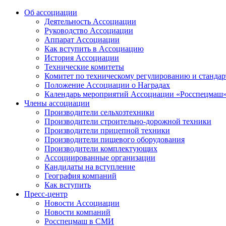
Об ассоциации
Деятельность Ассоциации
Руководство Ассоциации
Аппарат Ассоциации
Как вступить в Ассоциацию
История Ассоциации
Технические комитеты
Комитет по техническому регулированию и станда
Положение Ассоциации о Наградах
Календарь мероприятий Ассоциации «Росспецмаш
Члены ассоциации
Производители сельхозтехники
Производители строительно-дорожной техники
Производители прицепной техники
Производители пищевого оборудования
Производители комплектующих
Ассоциированные организации
Кандидаты на вступление
География компаний
Как вступить
Пресс-центр
Новости Ассоциации
Новости компаний
Росспецмаш в СМИ