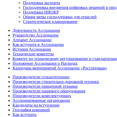
Поддержка экспорта
Господдержка внедрения цифровых решений и про
Поддержка НИОКР
Общие меры господдержки для отраслей
Стратегическое планирование
Деятельность Ассоциации
Руководство Ассоциации
Аппарат Ассоциации
Как вступить в Ассоциацию
История Ассоциации
Технические комитеты
Комитет по техническому регулированию и стандартизац
Положение Ассоциации о Наградах
Календарь мероприятий Ассоциации «Росспецмаш»
Производители сельхозтехники
Производители строительно-дорожной техники
Производители прицепной техники
Производители пищевого оборудования
Производители комплектующих
Ассоциированные организации
Кандидаты на вступление
География компаний
Как вступить