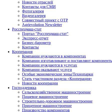
Новости отраслей
Контакты для СМИ
Фотогалерея
Видеогалерея
Совместный проект с ОТР
Agrievolution Newsletter
Росспецмаш-стат
Портал "Росспецмаш-стат"
Экспресс-отчет
Бизнес-барометр
Контакты
Кооперация
Компании нуждаются в компонентах
Компании изготавливают и поставляют компонент
Компании нуждаются в услугах
Компании оказывают услуги
Особые экономические зоны/Технопарки
Стать участником раздела «Кооперация»
Новости кооперации
Господдержка
Сельскохозяйственное машиностроение
Пищевое машиностроение
Строительно-дорожное машиностроение
Прицепное машиностроение
Производство компонентов