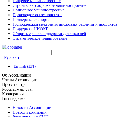
Пищевое машиностроение
Строительно-дорожное машиностроение
Прицепное машиностроение
Производство компонентов
Поддержка экспорта
Господдержка внедрения цифровых решений и продукто
Поддержка НИОКР
Общие меры господдержки для отраслей
Стратегическое планирование
Русский
English (EN)
Об Ассоциации
Члены Ассоциации
Пресс-центр
Росспецмаш-стат
Кооперация
Господдержка
Новости Ассоциации
Новости компаний
Росспецмаш в СМИ