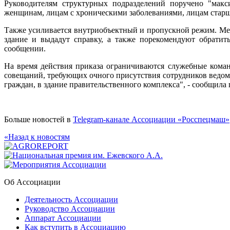
Руководителям структурных подразделений поручено "макс
женщинам, лицам с хроническими заболеваниями, лицам старше
Также усиливается внутриобъектный и пропускной режим. Мед
здание и выдадут справку, а также порекомендуют обратит
сообщении.
На время действия приказа ограничиваются служебные кома
совещаний, требующих очного присутствия сотрудников ведомс
граждан, в здание правительственного комплекса", - сообщил
Больше новостей в
Telegram-канале Ассоциации «Росспецмаш»
«Назад к новостям
Об Ассоциации
Деятельность Ассоциации
Руководство Ассоциации
Аппарат Ассоциации
Как вступить в Ассоциацию