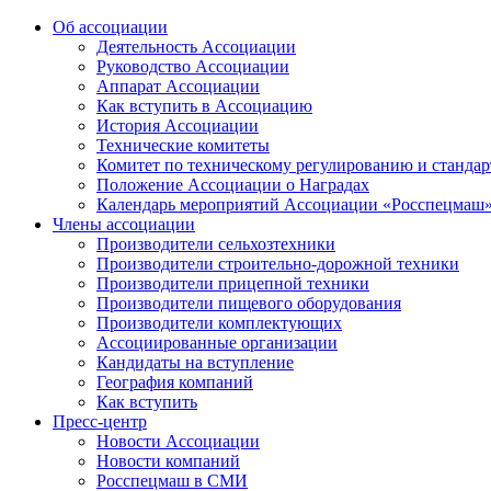
Об ассоциации
Деятельность Ассоциации
Руководство Ассоциации
Аппарат Ассоциации
Как вступить в Ассоциацию
История Ассоциации
Технические комитеты
Комитет по техническому регулированию и станда
Положение Ассоциации о Наградах
Календарь мероприятий Ассоциации «Росспецмаш
Члены ассоциации
Производители сельхозтехники
Производители строительно-дорожной техники
Производители прицепной техники
Производители пищевого оборудования
Производители комплектующих
Ассоциированные организации
Кандидаты на вступление
География компаний
Как вступить
Пресс-центр
Новости Ассоциации
Новости компаний
Росспецмаш в СМИ