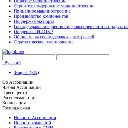
Пищевое машиностроение
Строительно-дорожное машиностроение
Прицепное машиностроение
Производство компонентов
Поддержка экспорта
Господдержка внедрения цифровых решений и продукто
Поддержка НИОКР
Общие меры господдержки для отраслей
Стратегическое планирование
Русский
English (EN)
Об Ассоциации
Члены Ассоциации
Пресс-центр
Росспецмаш-стат
Кооперация
Господдержка
Новости Ассоциации
Новости компаний
Росспецмаш в СМИ