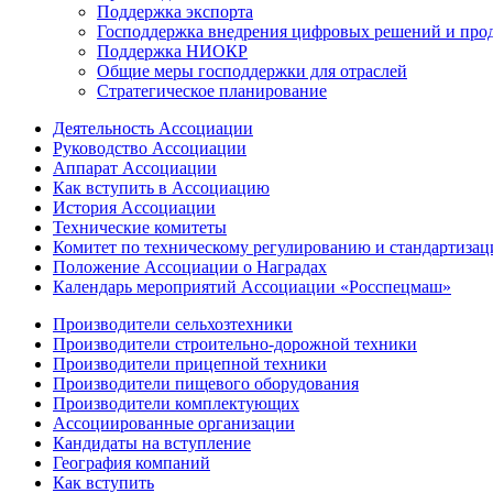
Поддержка экспорта
Господдержка внедрения цифровых решений и про
Поддержка НИОКР
Общие меры господдержки для отраслей
Стратегическое планирование
Деятельность Ассоциации
Руководство Ассоциации
Аппарат Ассоциации
Как вступить в Ассоциацию
История Ассоциации
Технические комитеты
Комитет по техническому регулированию и стандартизац
Положение Ассоциации о Наградах
Календарь мероприятий Ассоциации «Росспецмаш»
Производители сельхозтехники
Производители строительно-дорожной техники
Производители прицепной техники
Производители пищевого оборудования
Производители комплектующих
Ассоциированные организации
Кандидаты на вступление
География компаний
Как вступить