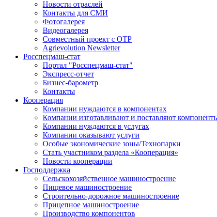
Новости отраслей
Контакты для СМИ
Фотогалерея
Видеогалерея
Совместный проект с ОТР
Agrievolution Newsletter
Росспецмаш-стат
Портал "Росспецмаш-стат"
Экспресс-отчет
Бизнес-барометр
Контакты
Кооперация
Компании нуждаются в компонентах
Компании изготавливают и поставляют компонент
Компании нуждаются в услугах
Компании оказывают услуги
Особые экономические зоны/Технопарки
Стать участником раздела «Кооперация»
Новости кооперации
Господдержка
Сельскохозяйственное машиностроение
Пищевое машиностроение
Строительно-дорожное машиностроение
Прицепное машиностроение
Производство компонентов