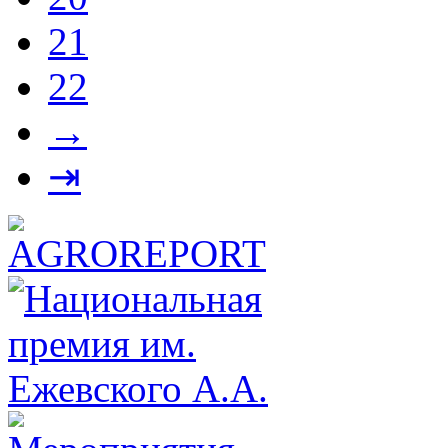
21
22
→
⇥