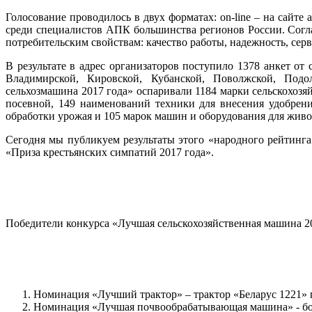
Голосование проводилось в двух форматах: on-line – на сайте 
среди специалистов АПК большинства регионов России. Согл
потребительским свойствам: качество работы, надежность, серв
В результате в адрес организаторов поступило 1378 анкет о
Владимирской, Кировской, Кубанской, Поволжской, Подол
сельхозмашина 2017 года» оспаривали 1184 марки сельскохоз
посевной, 149 наименований техники для внесения удобрени
обработки урожая и 105 марок машин и оборудования для жив
Сегодня мы публикуем результаты этого «народного рейтинга»
«Приза крестьянских симпатий 2017 года».
Победители конкурса «Лучшая сельскохозяйственная машина 20
Номинация «Лучший трактор» – трактор «Беларус 1221» 
Номинация «Лучшая почвообрабатывающая машина» - борон