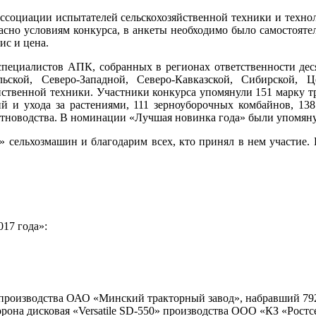
ассоциации испытателей сельскохозяйственной техники и техноло
асно условиям конкурса, в анкеты необходимо было самостояте
ис и цена.
т специалистов АПК, собранных в регионах ответственности д
ьской, Северо-Западной, Северо-Кавказской, Сибирской,
яйственной техники. Участники конкурса упомянули 151 марку т
й и ухода за растениями, 111 зерноуборочных комбайнов, 13
отноводства. В номинации «Лучшая новинка года» были упомяну
 сельхозмашин и благодарим всех, кто принял в нем участие. И
17 года»:
производства ОАО «Минский тракторный завод», набравший 792 
а дисковая «Versatile SD-550» производства ООО «КЗ «Ростсель