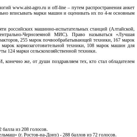
гий www.aist-agro.ru и off-line – путем распространения анкет
льно вписывать марки машин и оценивать их по 4-м основным
есяти российских машинно-испытательных станций (Алтайской,
 Центрально-Черноземной МИС). Право называться «Лучшая
ракторов, 255 марок почвообрабатывающей техники, 167 марок
8 марок кормозаготовительной техники, 108 марок машин для
ты 124 марки сельскохозяйственной техники.
, конечно же, от души поздравляем тех, кто стал обладателем
балла из 208 голосов.
маш» (г. Ростов-на-Дону) - 288 баллов из 72 голосов.