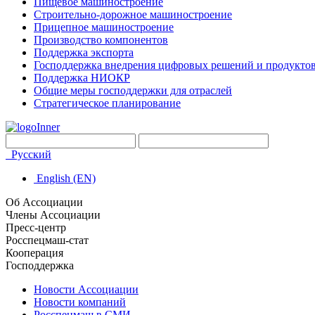
Пищевое машиностроение
Строительно-дорожное машиностроение
Прицепное машиностроение
Производство компонентов
Поддержка экспорта
Господдержка внедрения цифровых решений и продукто
Поддержка НИОКР
Общие меры господдержки для отраслей
Стратегическое планирование
Русский
English (EN)
Об Ассоциации
Члены Ассоциации
Пресс-центр
Росспецмаш-стат
Кооперация
Господдержка
Новости Ассоциации
Новости компаний
Росспецмаш в СМИ