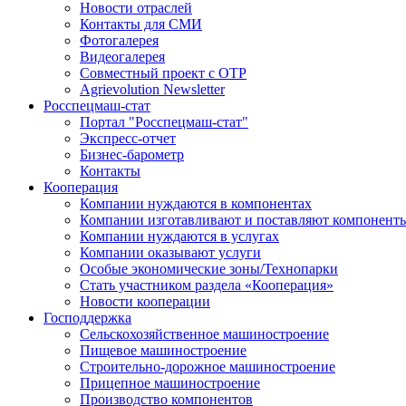
Новости отраслей
Контакты для СМИ
Фотогалерея
Видеогалерея
Совместный проект с ОТР
Agrievolution Newsletter
Росспецмаш-стат
Портал "Росспецмаш-стат"
Экспресс-отчет
Бизнес-барометр
Контакты
Кооперация
Компании нуждаются в компонентах
Компании изготавливают и поставляют компонент
Компании нуждаются в услугах
Компании оказывают услуги
Особые экономические зоны/Технопарки
Стать участником раздела «Кооперация»
Новости кооперации
Господдержка
Сельскохозяйственное машиностроение
Пищевое машиностроение
Строительно-дорожное машиностроение
Прицепное машиностроение
Производство компонентов