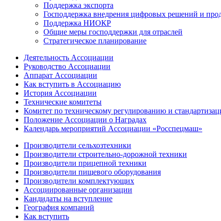
Поддержка экспорта
Господдержка внедрения цифровых решений и про
Поддержка НИОКР
Общие меры господдержки для отраслей
Стратегическое планирование
Деятельность Ассоциации
Руководство Ассоциации
Аппарат Ассоциации
Как вступить в Ассоциацию
История Ассоциации
Технические комитеты
Комитет по техническому регулированию и стандартизац
Положение Ассоциации о Наградах
Календарь мероприятий Ассоциации «Росспецмаш»
Производители сельхозтехники
Производители строительно-дорожной техники
Производители прицепной техники
Производители пищевого оборудования
Производители комплектующих
Ассоциированные организации
Кандидаты на вступление
География компаний
Как вступить