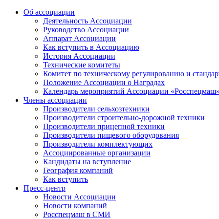
Об ассоциации
Деятельность Ассоциации
Руководство Ассоциации
Аппарат Ассоциации
Как вступить в Ассоциацию
История Ассоциации
Технические комитеты
Комитет по техническому регулированию и станда
Положение Ассоциации о Наградах
Календарь мероприятий Ассоциации «Росспецмаш
Члены ассоциации
Производители сельхозтехники
Производители строительно-дорожной техники
Производители прицепной техники
Производители пищевого оборудования
Производители комплектующих
Ассоциированные организации
Кандидаты на вступление
География компаний
Как вступить
Пресс-центр
Новости Ассоциации
Новости компаний
Росспецмаш в СМИ