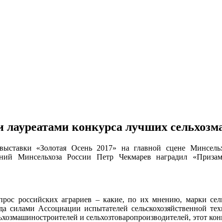
 лауреатами конкурса лучших сельхозма
выставки «Золотая Осень 2017» на главной сцене Минсель
ений Минсельхоза России Петр Чекмарев наградил «Приза
опрос российских аграриев – какие, по их мнению, марки сел
ода силами Ассоциации испытателей сельскохозяйственной т
змашиностроителей и сельхозтоваропроизводителей, этот конк