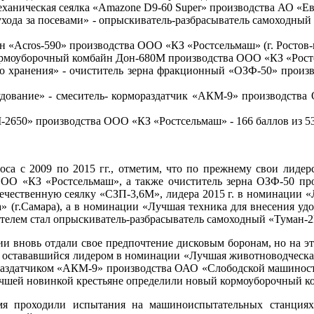
аническая сеялка «Amazone D9-60 Super» производства АО «Евро
хода за посевами» - опрыскиватель-разбрасыватель самоходный
Acros-590» производства ООО «КЗ «Ростсельмаш» (г. Ростов-на
рмоуборочный комбайн Дон-680М производства ООО «КЗ «Ростсе
о хранения» - очиститель зерна фракционный «ОЗФ-50» произв
дование» - смеситель- кормораздатчик «АКМ-9» производства
2650» производства ООО «КЗ «Ростсельмаш» - 166 баллов из 53
оса с 2009 по 2015 гг., отметим, что по прежнему свои лид
ООО «КЗ «Ростсельмаш», а также очиститель зерна ОЗФ-50 п
чественную сеялку «СЗП-3,6М», лидера 2015 г. в номинации «Л
 (г.Самара), а в номинации «Лучшая техника для внесения удоб
елем стал опрыскиватель-разбрасыватель самоходный «Туман-2
новь отдали свое предпочтение дисковым боронам, но на этот 
 остававшийся лидером в номинации «Лучшая животноводческа
мораздатчиком «АКМ-9» производства ОАО «Слободской машиност
чшей новинкой крестьяне определили новый кормоуборочный к
мя проходили испытания на машиноиспытательных станциях,