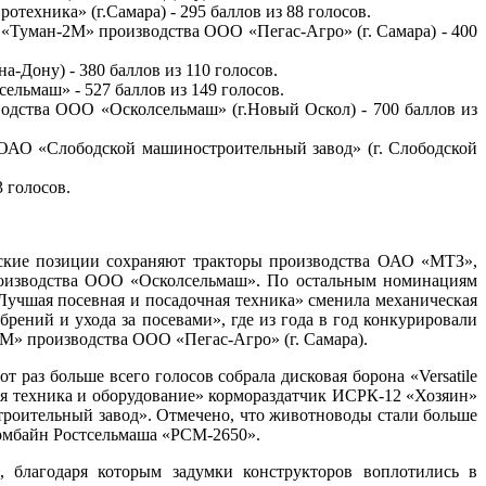
техника» (г.Самара) - 295 баллов из 88 голосов.
 «Туман-2М» производства ООО «Пегас-Агро» (г. Самара) - 400
-Дону) - 380 баллов из 110 голосов.
льмаш» - 527 баллов из 149 голосов.
одства ООО «Осколсельмаш» (г.Новый Оскол) - 700 баллов из
 ОАО «Слободской машиностроительный завод» (г. Слободской
 голосов.
ерские позиции сохраняют тракторы производства ОАО «МТЗ»,
роизводства ООО «Осколсельмаш». По остальным номинациям
учшая посевная и посадочная техника» сменила механическая
рений и ухода за посевами», где из года в год конкурировали
М» производства ООО «Пегас-Агро» (г. Самара).
раз больше всего голосов собрала дисковая борона «Versatile
я техника и оборудование» кормораздатчик ИСРК-12 «Хозяин»
роительный завод». Отмечено, что животноводы стали больше
омбайн Ростсельмаша «РСМ-2650».
 благодаря которым задумки конструкторов воплотились в