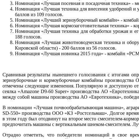
Номинация «Лучшая посевная и посадочная техника» - мех
Номинация «Лучшая техника для внесения удобрений и у
баллов из 109 голосов.
Номинация «Лучший зерноуборочный комбайн» - комбайн «
Номинация «Лучшая кормозаготовительная техника» - ко
Номинация «Лучшая техника для обработки урожая и ег
188 голосов.
Номинация «Лучшая животноводческая техника и обору
Кировской области) - 200 баллов из 56 голосов.
Номинация «Лучшая новинка 2015 года» - комбайн «РСМ-
Сравнивая результаты нынешнего голосования с итогами опр
зерноуборочные и кормоуборочные комбайны производства 
отмечены следующие изменения. Популярную и доступную оте
сеялка «Amazone D9-60 Super» производства АО «Евротехника»
между собой машины производства АО «Евротехника», победит
В номинации «Лучшая почвообрабатывающая машина», аграрии в
SD-550» производства ООО «КЗ «Ростсельмаш». Долгое время
в этом году был отодвинут на второе место смесителем-кор
предпочитать машины с вертикальным шнеком-смесителем. Лу
Отрадно отметить, что победители номинаций в свое вре